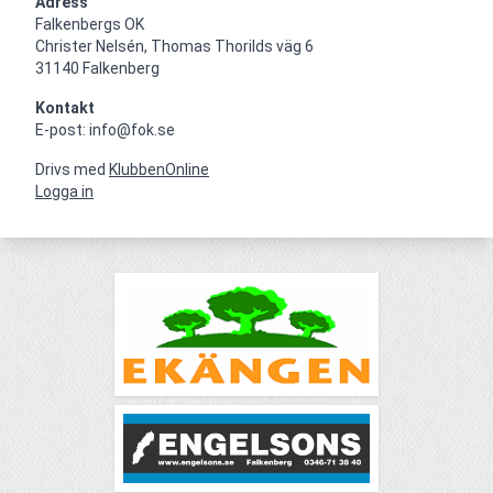
Adress
Falkenbergs OK

Christer Nelsén, Thomas Thorilds väg 6

31140 Falkenberg
Kontakt
E-post: info@fok.se
Drivs med
KlubbenOnline
Logga in