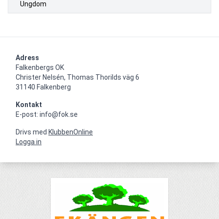
Ungdom
Adress
Falkenbergs OK

Christer Nelsén, Thomas Thorilds väg 6

31140 Falkenberg
Kontakt
E-post: info@fok.se
Drivs med
KlubbenOnline
Logga in