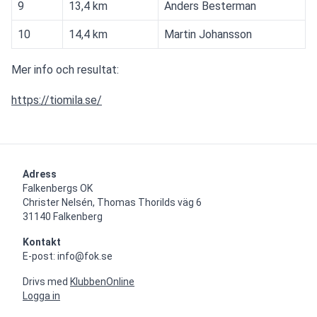
9
13,4 km
Anders Besterman
10
14,4 km
Martin Johansson
Mer info och resultat:
https://tiomila.se/
Adress
Falkenbergs OK

Christer Nelsén, Thomas Thorilds väg 6

31140 Falkenberg
Kontakt
E-post: info@fok.se
Drivs med
KlubbenOnline
Logga in