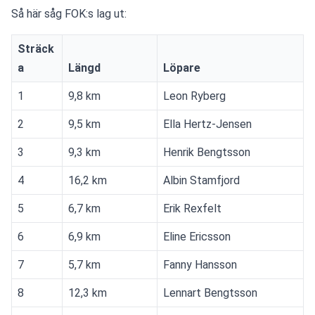
Så här såg FOK:s lag ut:
Sträck
a
Längd
Löpare
1
9,8 km
Leon Ryberg
2
9,5 km
Ella Hertz-Jensen
3
9,3 km
Henrik Bengtsson
4
16,2 km
Albin Stamfjord
5
6,7 km
Erik Rexfelt
6
6,9 km
Eline Ericsson
7
5,7 km
Fanny Hansson
8
12,3 km
Lennart Bengtsson