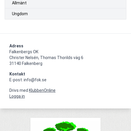
Allmänt
Ungdom
Adress
Falkenbergs OK

Christer Nelsén, Thomas Thorilds väg 6

31140 Falkenberg
Kontakt
E-post: info@fok.se
Drivs med
KlubbenOnline
Logga in