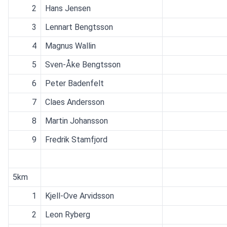
2
Hans Jensen
3
Lennart Bengtsson
4
Magnus Wallin
5
Sven-Åke Bengtsson
6
Peter Badenfelt
7
Claes Andersson
8
Martin Johansson
9
Fredrik Stamfjord
5km
1
Kjell-Ove Arvidsson
2
Leon Ryberg