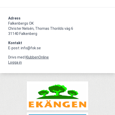
Adress
Falkenbergs OK

Christer Nelsén, Thomas Thorilds väg 6

31140 Falkenberg
Kontakt
E-post: info@fok.se
Drivs med
KlubbenOnline
Logga in