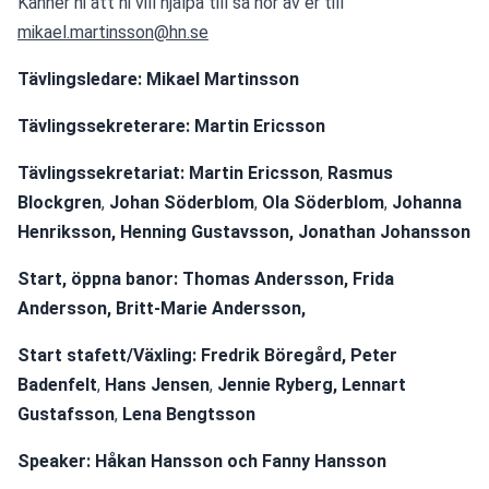
Känner ni att ni vill hjälpa till så hör av er till 
mikael.martinsson@hn.se
Tävlingsledare: Mikael Martinsson
Tävlingssekreterare: Martin Ericsson
Tävlingssekretariat:
Martin Ericsson
, 
Rasmus 
Blockgren
, 
Johan Söderblom
, 
Ola Söderblom
, 
Johanna 
Henriksson, Henning Gustavsson, Jonathan Johansson 
Start, öppna banor: 
Thomas Andersson, Frida 
Andersson, Britt-Marie Andersson, 
Start stafett/Växling:
Fredrik Böregård,
Peter 
Badenfelt
, 
Hans Jensen
, 
Jennie Ryberg,
Lennart 
Gustafsson
, 
Lena Bengtsson
Speaker:
Håkan Hansson och Fanny Hansson