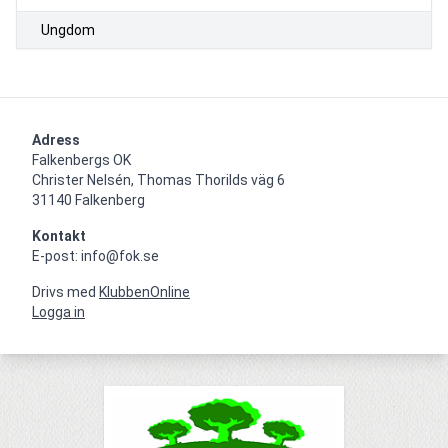
Ungdom
Adress
Falkenbergs OK

Christer Nelsén, Thomas Thorilds väg 6

31140 Falkenberg
Kontakt
E-post: info@fok.se
Drivs med
KlubbenOnline
Logga in