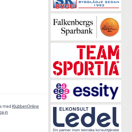
vs med
KlubbenOnline
ga in