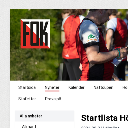
Startsida
Nyheter
Kalender
Nattcupen
Hö
Stafetter
Prova på
Startlista 
Alla nyheter
Allmänt