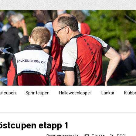
stcupen
Sprintcupen
Halloweenloppet
Länkar
Klubb
Höstcupen etapp 1