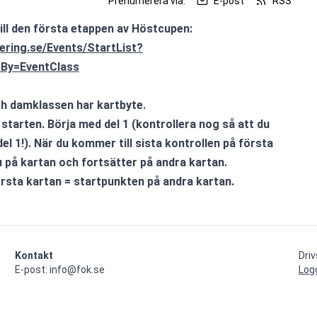
Prenumerera via:
E-post
RSS
till den första etappen av Höstcupen:
tering.se/Events/StartList?
By=EventClass
ch damklassen har kartbyte.
starten. Börja med del 1 (kontrollera nog så att du 
el 1!). När du kommer till sista kontrollen på första 
 på kartan och fortsätter på andra kartan.
örsta kartan = startpunkten på andra kartan.
Kontakt
Dri
E-post: info@fok.se
Log