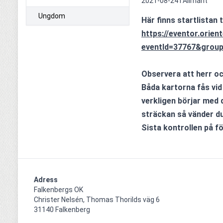
2021-08-24 i
Allmänt
Ungdom
Här finns startlistan 
https://eventor.orien
eventId=37767&group
Observera att herr o
Båda kartorna fås vid 
verkligen börjar med d
sträckan så vänder du
Sista kontrollen på f
Adress
Falkenbergs OK

Christer Nelsén, Thomas Thorilds väg 6

31140 Falkenberg