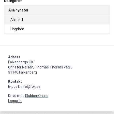
Kategorier
Alla nyheter
Allmänt
Ungdom
Adress
Falkenbergs OK

Christer Nelsén, Thomas Thorilds väg 6

31140 Falkenberg
Kontakt
E-post: info@fok.se
Drivs med
KlubbenOnline
Logga in