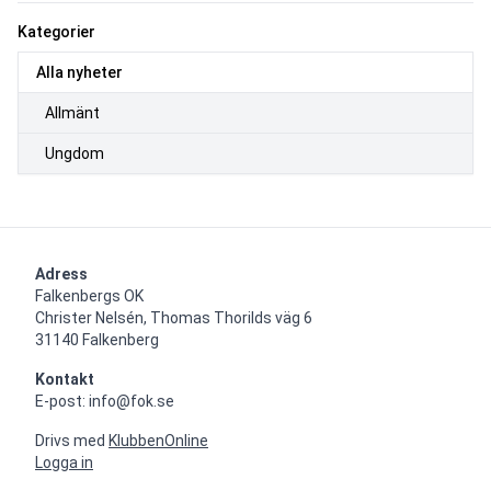
Kategorier
Alla nyheter
Allmänt
Ungdom
Adress
Falkenbergs OK

Christer Nelsén, Thomas Thorilds väg 6

31140 Falkenberg
Kontakt
E-post: info@fok.se
Drivs med
KlubbenOnline
Logga in