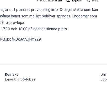
Prenumerera via:
E-post
RSS
aj är det planerat provlöpning inför 3-dagars! Alla som kan 
många banor som möjligt behöver springas. Ungdomar som 
får ej provlöpa. 
 17.30 och 18:00 på nedanstående plats:
.gl/QJbcfRUk8AAUFm929
Kontakt
Dri
E-post: info@fok.se
Log