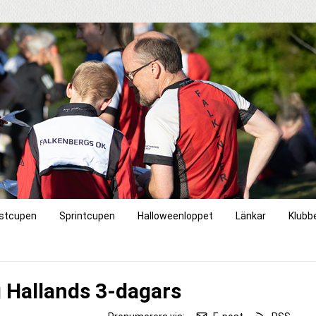
stcupen
Sprintcupen
Halloweenloppet
Länkar
Klubb
 Hallands 3-dagars