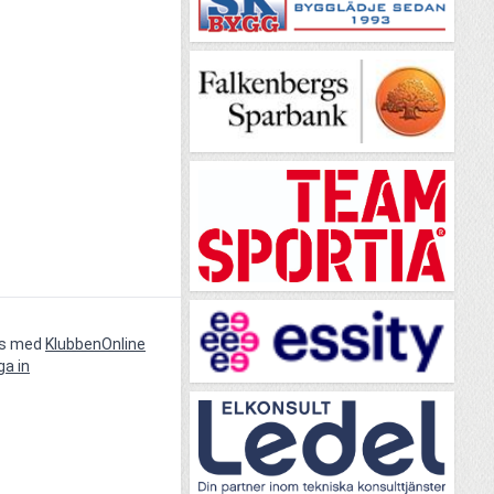
vs med
KlubbenOnline
ga in