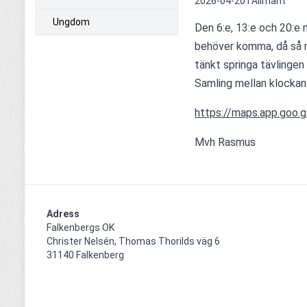
2026-04-20 i
Allmänt
Ungdom
Den 6:e, 13:e och 20:e m
behöver komma, då så 
tänkt springa tävlingen 
Samling mellan klockan
https://maps.app.goo
Mvh Rasmus
Adress
Falkenbergs OK

Christer Nelsén, Thomas Thorilds väg 6

31140 Falkenberg