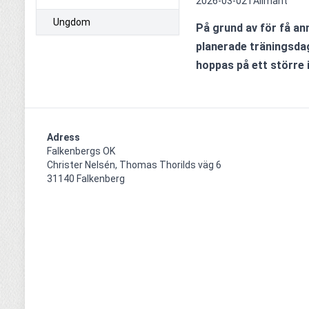
2026-03-02 i
Allmänt
Ungdom
På grund av för få anm
planerade träningsdage
hoppas på ett större 
Adress
Falkenbergs OK

Christer Nelsén, Thomas Thorilds väg 6

31140 Falkenberg