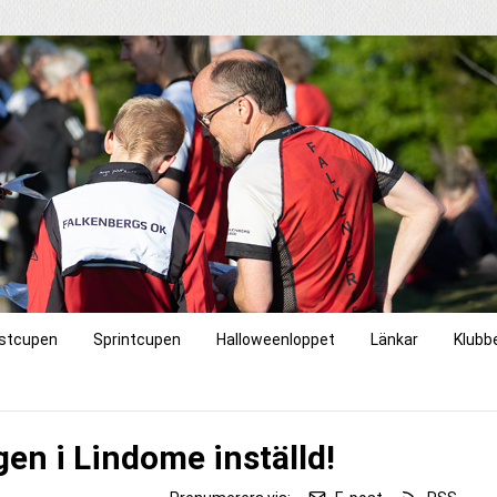
stcupen
Sprintcupen
Halloweenloppet
Länkar
Klubb
en i Lindome inställd!