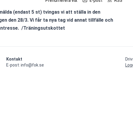
Prenumerera via:
E-post
RSS
älda (endast 5 st) tvingas vi att ställa in den 
n den 28/3. Vi får ta nya tag vid annat tillfälle och 
intresse.  /Träningsutskottet
Kontakt
Dri
E-post: info@fok.se
Log