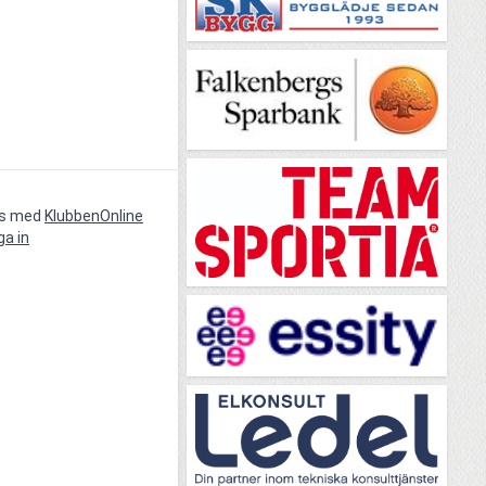
vs med
KlubbenOnline
ga in