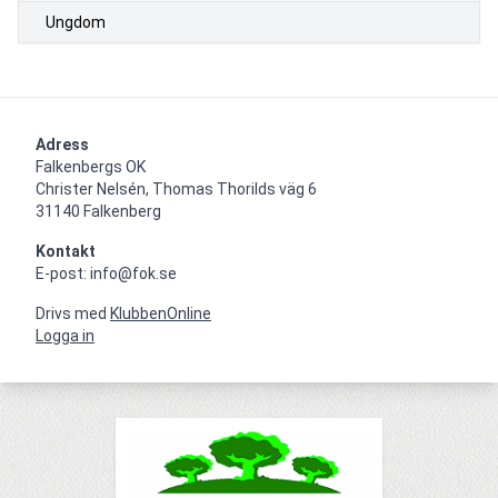
Ungdom
Adress
Falkenbergs OK

Christer Nelsén, Thomas Thorilds väg 6

31140 Falkenberg
Kontakt
E-post: info@fok.se
Drivs med
KlubbenOnline
Logga in