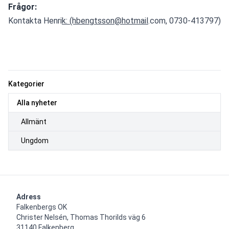
Frågor:
Kontakta Henri
k: (hbengtsson@hotmail
.com, 0730-413797)
Kategorier
Alla nyheter
Allmänt
Ungdom
Adress
Falkenbergs OK

Christer Nelsén, Thomas Thorilds väg 6

31140 Falkenberg