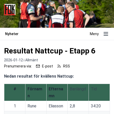
Nyheter
Meny
Resultat Nattcup - Etapp 6
2026-01-12 i
Allmänt
Prenumerera via:
E-post
RSS
Nedan resultat för kvällens Nattcup:
#
Förnam
Efterna
Banlängd
Tid
n
mn
1
Rune
Eliasson
2,8
34:20