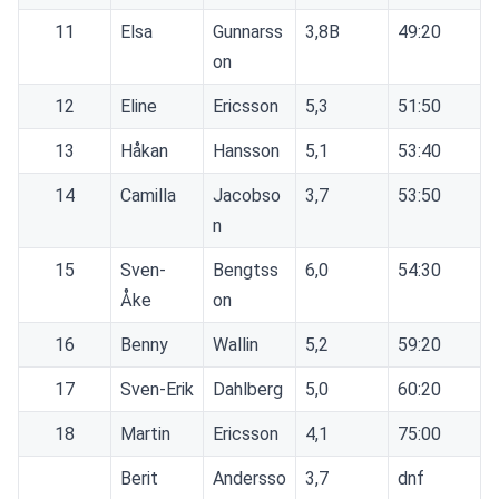
11
Elsa
Gunnarss
3,8B
49:20
on
12
Eline
Ericsson
5,3
51:50
13
Håkan
Hansson
5,1
53:40
14
Camilla
Jacobso
3,7
53:50
n
15
Sven-
Bengtss
6,0
54:30
Åke
on
16
Benny
Wallin
5,2
59:20
17
Sven-Erik
Dahlberg
5,0
60:20
18
Martin
Ericsson
4,1
75:00
Berit
Andersso
3,7
dnf