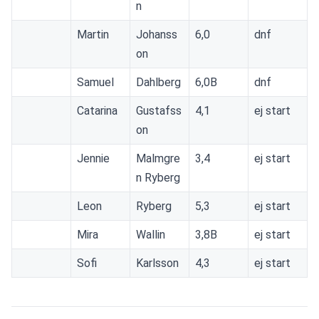
n
Martin
Johanss
6,0
dnf
on
Samuel
Dahlberg
6,0B
dnf
Catarina
Gustafss
4,1
ej start
on
Jennie
Malmgre
3,4
ej start
n Ryberg
Leon
Ryberg
5,3
ej start
Mira
Wallin
3,8B
ej start
Sofi
Karlsson
4,3
ej start