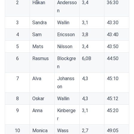
2
Håkan
Andersso
3,4
36:30
n
3
Sandra
Wallin
3,1
43:30
4
Sam
Ericsson
3,8
43:40
5
Mats
Nilsson
3,4
43:50
6
Rasmus
Blockgre
6,0B
44:50
n
7
Alva
Johanss
4,3
45:10
on
8
Oskar
Wallin
4,3
45:12
9
Anna
Kinberge
3,1
45:20
r
10
Monica
Wass
2,7
49:05