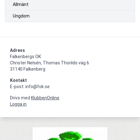
Allmänt
Ungdom
Adress
Falkenbergs OK

Christer Nelsén, Thomas Thorilds väg 6

31140 Falkenberg
Kontakt
E-post: info@fok.se
Drivs med
KlubbenOnline
Logga in