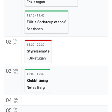
Fok-stugan
18:15 - 19:45
FOK:s Sprintcup etapp 8
Stationen
tis
02
jun.
18:30 - 20:30
Styrelsemöte
FOK-stugan
ons
03
jun.
18:00 - 19:30
Klubbträning
Netas Berg
tors
04
jun.
fre
05