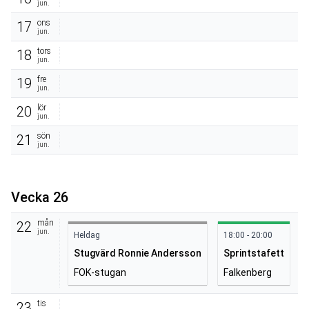
jun.
ons
17
jun.
tors
18
jun.
fre
19
jun.
lör
20
jun.
sön
21
jun.
Vecka 26
mån
22
jun.
Heldag
18:00 - 20:00
Stugvärd Ronnie Andersson
Sprintstafett
FOK-stugan
Falkenberg
tis
23