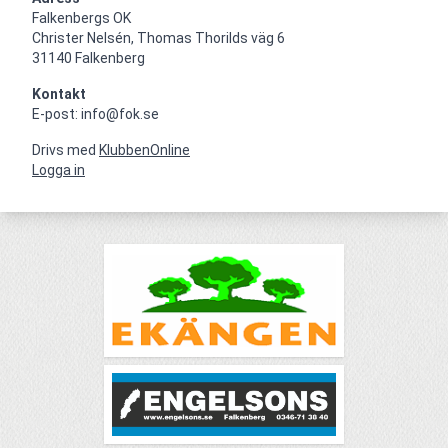
Falkenbergs OK

Christer Nelsén, Thomas Thorilds väg 6

31140 Falkenberg
Kontakt
E-post: info@fok.se
Drivs med
KlubbenOnline
Logga in