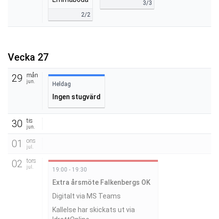
3/3
2/2
Vecka 27
mån
29
jun.
Heldag
Ingen stugvärd
tis
30
jun.
ons
01
jul.
tors
02
jul.
19:00 - 19:30
Extra årsmöte Falkenbergs OK
Digitalt via MS Teams
Kallelse har skickats ut via 