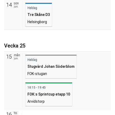
sön
14
jun.
Heldag
Tre Skåne D3
Helsingborg
Vecka 25
mån
15
jun.
Heldag
Stugvärd Johan Söderblom
FOK-stugan
18:15 - 19:45
FOK:s Sprintcup etapp 10
Arvidstorp
tis
16