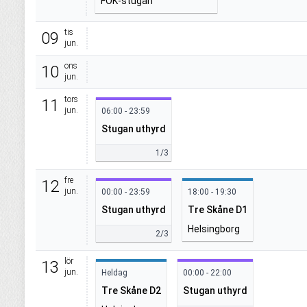
FOK-stugan
tis
09
jun.
ons
10
jun.
tors
11
jun.
06:00 - 23:59
Stugan uthyrd
1/3
fre
12
jun.
00:00 - 23:59
18:00 - 19:30
Stugan uthyrd
Tre Skåne D1
Helsingborg
2/3
lör
13
jun.
Heldag
00:00 - 22:00
Tre Skåne D2
Stugan uthyrd