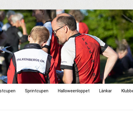
stcupen
Sprintcupen
Halloweenloppet
Länkar
Klubb