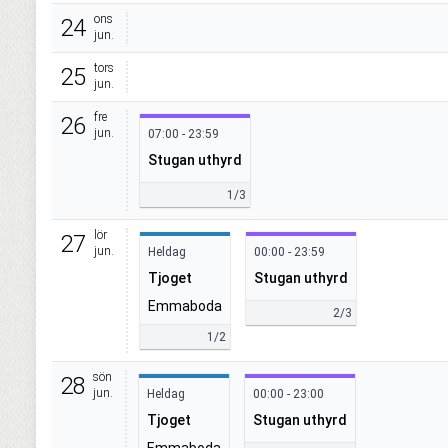
ons
24
jun.
tors
25
jun.
fre
26
jun.
07:00 - 23:59
Stugan uthyrd
1/3
lör
27
jun.
Heldag
00:00 - 23:59
Tjoget
Stugan uthyrd
Emmaboda
2/3
1/2
sön
28
jun.
Heldag
00:00 - 23:00
Tjoget
Stugan uthyrd