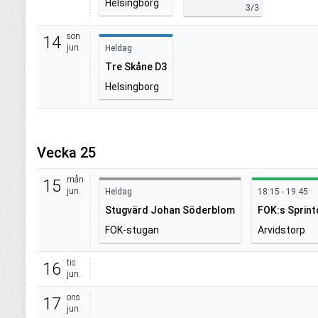
Helsingborg
3/3
sön
14
jun.
Heldag
Tre Skåne D3
Helsingborg
Vecka 25
mån
15
jun.
Heldag
18:15 - 19:45
Stugvärd Johan Söderblom
FOK:s Sprint
FOK-stugan
Arvidstorp
tis
16
jun.
ons
17
jun.