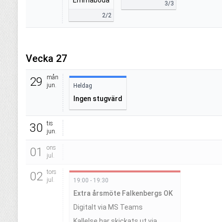
Emmaboda
3/3
2/2
Vecka 27
mån
29
jun.
Heldag
Ingen stugvärd
tis
30
jun.
ons
01
jul.
tors
02
jul.
19:00 - 19:30
Extra årsmöte Falkenbergs OK
Digitalt via MS Teams
Kallelse har skickats ut via 