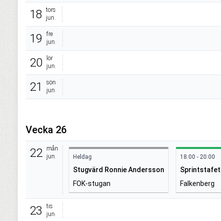
tors
18
jun.
fre
19
jun.
lör
20
jun.
sön
21
jun.
Vecka 26
mån
22
jun.
Heldag
18:00 - 20:00
Stugvärd Ronnie Andersson
Sprintstafet
FOK-stugan
Falkenberg
tis
23
jun.