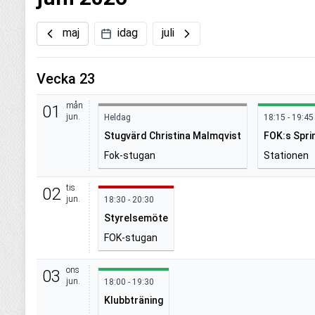
maj
idag
juli
Vecka 23
mån
01
jun.
Heldag
18:15 - 19:45
Stugvärd Christina Malmqvist
FOK:s Spri
Fok-stugan
Stationen
tis
02
jun.
18:30 - 20:30
Styrelsemöte
FOK-stugan
ons
03
jun.
18:00 - 19:30
Klubbträning