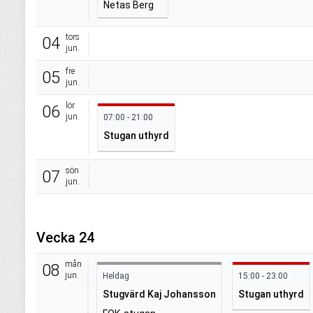
Netas Berg
tors
04
jun.
fre
05
jun.
lör
06
jun.
07:00 - 21:00
Stugan uthyrd
sön
07
jun.
Vecka 24
mån
08
jun.
Heldag
15:00 - 23:00
Stugvärd Kaj Johansson
Stugan uthyrd