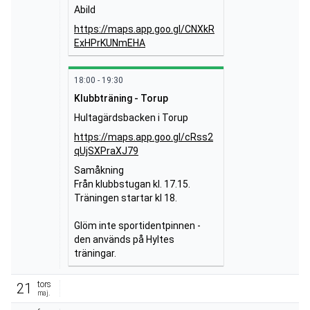
Abild
https://maps.app.goo.gl/CNXkR
ExHPrKUNmEHA
18:00 - 19:30
Klubbträning - Torup
Hultagärdsbacken i Torup
https://maps.app.goo.gl/cRss2
qUjSXPraXJ79
Samåkning
Från klubbstugan kl. 17.15. 
Träningen startar kl 18.
Glöm inte sportidentpinnen - 
den används på Hyltes 
träningar.
tors
21
maj.