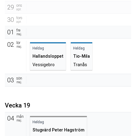
ons
29
apr.
tors
30
apr.
fre
01
maj.
lör
02
maj.
Heldag
Heldag
Hallandsloppet
Tio-Mila
Vessigebro
Tranås
sön
03
maj.
Vecka 19
mån
04
maj.
Heldag
Stugvärd Peter Hagström