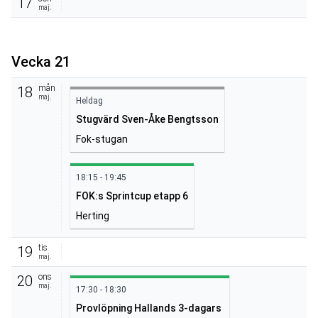
17
maj.
Vecka 21
mån
18
maj.
Heldag
Stugvärd Sven-Åke Bengtsson
Fok-stugan
18:15 - 19:45
FOK:s Sprintcup etapp 6
Herting
tis
19
maj.
ons
20
maj.
17:30 - 18:30
Provlöpning Hallands 3-dagars