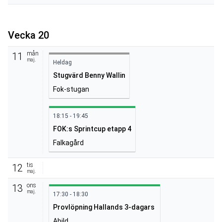
Vecka 20
mån
11
maj.
Heldag
Stugvärd Benny Wallin
Fok-stugan
18:15 - 19:45
FOK:s Sprintcup etapp 4
Falkagård
tis
12
maj.
ons
13
maj.
17:30 - 18:30
Provlöpning Hallands 3-dagars
Abild