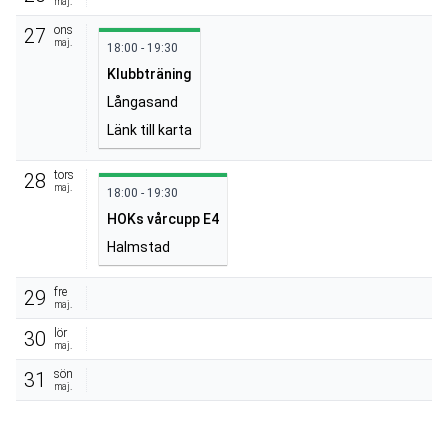
maj.
ons
27
maj.
18:00 - 19:30
Klubbträning
Långasand
Länk till karta
tors
28
maj.
18:00 - 19:30
HOKs vårcupp E4
Halmstad
fre
29
maj.
lör
30
maj.
sön
31
maj.