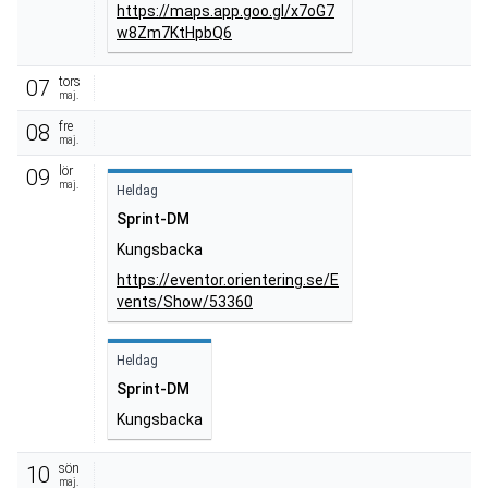
https://maps.app.goo.gl/x7oG7
w8Zm7KtHpbQ6
tors
07
maj.
fre
08
maj.
lör
09
maj.
Heldag
Sprint-DM
Kungsbacka
https://eventor.orientering.se/E
vents/Show/53360
Heldag
Sprint-DM
Kungsbacka
sön
10
maj.