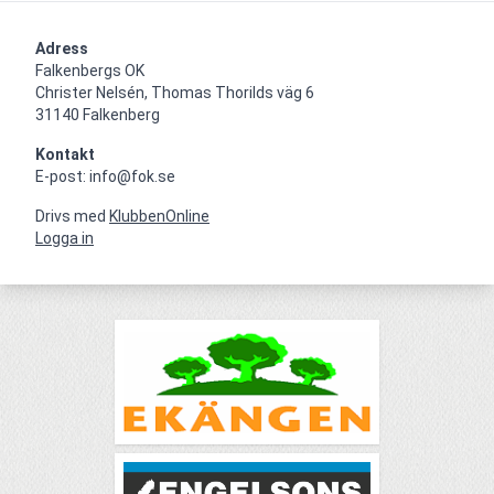
Adress
Falkenbergs OK

Christer Nelsén, Thomas Thorilds väg 6

31140 Falkenberg
Kontakt
E-post: info@fok.se
Drivs med
KlubbenOnline
Logga in