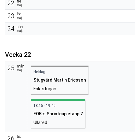
fre
22
maj.
lör
23
maj.
sön
24
maj.
Vecka 22
mån
25
maj.
Heldag
Stugvärd Martin Ericsson
Fok-stugan
18:15 - 19:45
FOK:s Sprintcup etapp 7
Ullared
tis
26