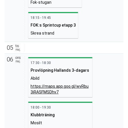
Fok-stugan
18:15 - 19:45
FOK:s Sprintcup etapp 3
Skrea strand
tis
05
maj.
ons
06
maj.
17:30 - 18:30
Provlöpning Hallands 3-dagars
Abild
https://maps.app.goo.gl/wvRbu
3iRASFMSDhv7
18:00 - 19:30
Klubbträning
Mosilt