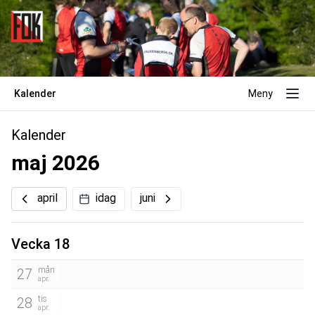
Kalender
Meny
Kalender
maj 2026
april
idag
juni
Vecka 18
mån
27
apr.
tis
28
apr.