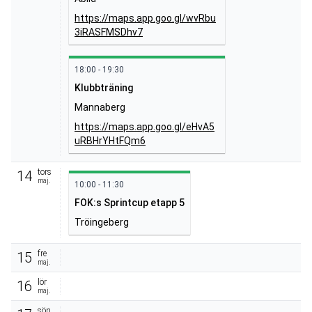
https://maps.app.goo.gl/wvRbu
3iRASFMSDhv7
18:00 - 19:30
Klubbträning
Mannaberg
https://maps.app.goo.gl/eHvA5
uRBHrYHtFQm6
tors
14
maj.
10:00 - 11:30
FOK:s Sprintcup etapp 5
Tröingeberg
fre
15
maj.
lör
16
maj.
sön