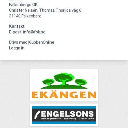
Falkenbergs OK

Christer Nelsén, Thomas Thorilds väg 6

31140 Falkenberg
Kontakt
E-post: info@fok.se
Drivs med
KlubbenOnline
Logga in