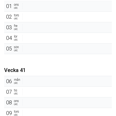
ons
01
okt.
tors
02
okt.
fre
03
okt.
lör
04
okt.
sön
05
okt.
Vecka 41
mån
06
okt.
tis
07
okt.
ons
08
okt.
tors
09
okt.