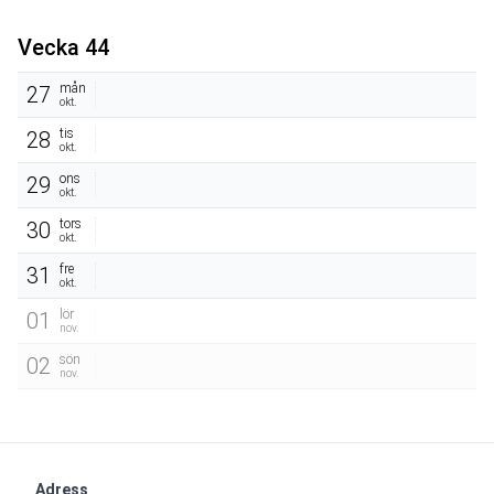
Vecka 44
mån
27
okt.
tis
28
okt.
ons
29
okt.
tors
30
okt.
fre
31
okt.
lör
01
nov.
sön
02
nov.
Adress