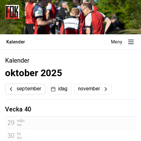
Kalender
Meny
Kalender
oktober 2025
september
idag
november
Vecka 40
mån
29
sep.
tis
30
sep.