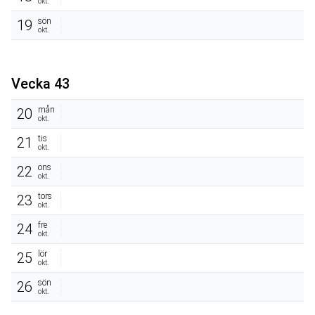
okt.
sön
19
okt.
Vecka 43
mån
20
okt.
tis
21
okt.
ons
22
okt.
tors
23
okt.
fre
24
okt.
lör
25
okt.
sön
26
okt.