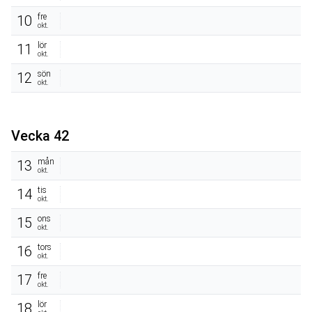
fre
10
okt.
lör
11
okt.
sön
12
okt.
Vecka 42
mån
13
okt.
tis
14
okt.
ons
15
okt.
tors
16
okt.
fre
17
okt.
lör
18